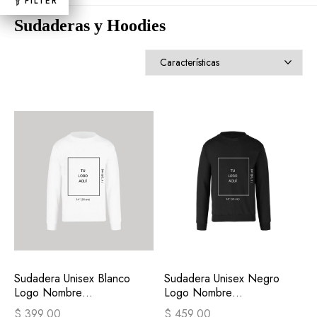
FILTER
FILTER
FILTER
Sudaderas y Hoodies
Sudadera Unisex Blanco
Sudadera Unisex Negro
Logo Nombre
Logo Nombre
Personalizable
Personalizable
$ 399.00
$ 459.00