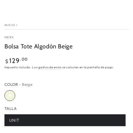
INICIO
/
MERX
Bolsa Tote Algodón Beige
Precio
.00
129
$
regular
Impuesto incluido. Los
gastos de envío
se calculan en la pantalla de pago.
COLOR
– Beige
TALLA
UNIT