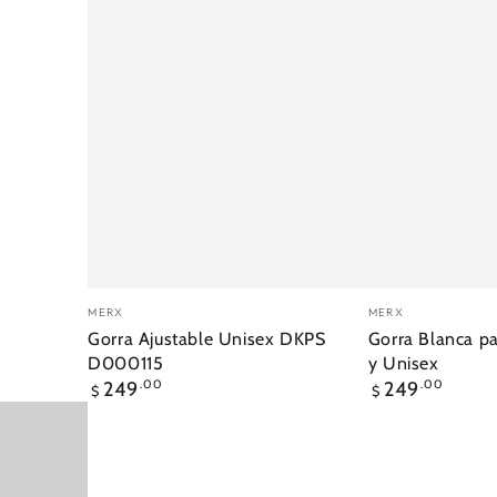
Vendedor:
Vendedor:
MERX
MERX
Gorra Ajustable Unisex DKPS
Gorra Blanca pa
D000115
y Unisex
Precio
Precio
249
.00
249
.00
$
$
regular
regular
Hoodie
Hoodie
Unisex
Unisex
50%
50%