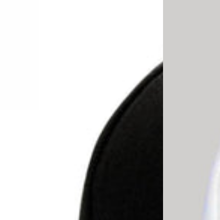
Ajustable
Blanca
Unisex
para
DKPS
Adulto
D000115
Unitalla
y
Unisex