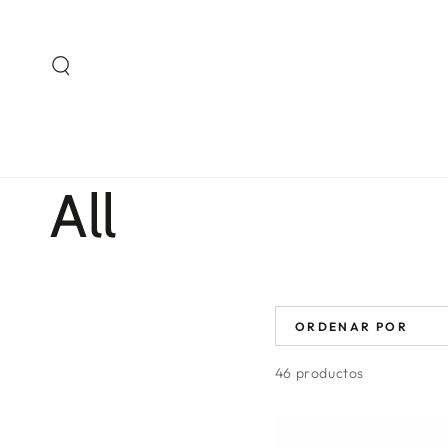
IR AL
CONTENIDO
Colección:
All
ORDENAR POR
46 productos
Bolsa