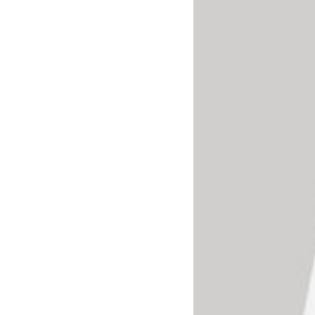
Algodón
50%
Poliéster
Blanco