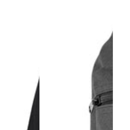
Crownsport
Negro