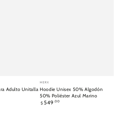
Vendedor:
MERX
ra Adulto Unitalla
Hoodie Unisex 50% Algodón
50% Poliéster Azul Marino
Precio
549
.00
$
regular
Mochila
Escolar
Stonefield