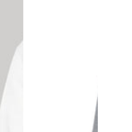
Algodón
Algodón
50%
50%
Poliéster
Poliéster
Gris
Negro