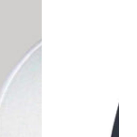
Unisex
50%
Algodón
50%
Poliéster
Azul
Marino