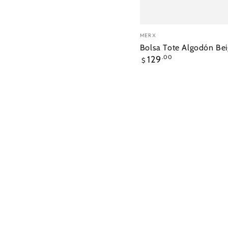
Vendedor:
MERX
Bolsa Tote Algodón Be
Precio
129
.00
$
regular