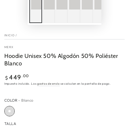
INICIO
/
MERX
Hoodie Unisex 50% Algodón 50% Poliéster
Blanco
Precio
.00
449
$
regular
Impuesto incluido. Los
gastos de envío
se calculan en la pantalla de pago.
COLOR
– Blanco
TALLA