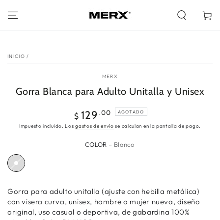
IR AL
CONTENIDO
Carrito
IR A LA INFORMACIÓN
DEL PRODUCTO
INICIO
/
MERX
Gorra Blanca para Adulto Unitalla y Unisex
Precio
.00
129
AGOTADO
$
regular
Impuesto incluido. Los
gastos de envío
se calculan en la pantalla de pago.
COLOR
– Blanco
Gorra para adulto unitalla (ajuste con hebilla metálica)
con visera curva, unisex, hombre o mujer nueva, diseño
original, uso casual o deportiva, de gabardina 100%