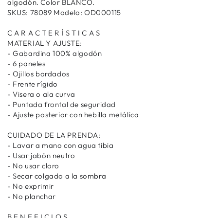
algodón. Color BLANCO.
SKUS: 78089 Modelo: OD000115
C A R A C T E R Í S T I C A S
MATERIAL Y AJUSTE:
- Gabardina 100% algodón
- 6 paneles
- Ojillos bordados
- Frente rígido
- Visera o ala curva
- Puntada frontal de seguridad
- Ajuste posterior con hebilla metálica
CUIDADO DE LA PRENDA:
- Lavar a mano con agua tibia
- Usar jabón neutro
- No usar cloro
- Secar colgado a la sombra
- No exprimir
- No planchar
B E N E F I C I O S