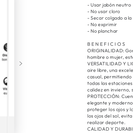
- Usar jabón neutro
- No usar cloro
- Secar colgado a l
- No exprimir
- No planchar
B E N E F I C I O S
ORIGINALIDAD: Gorra
hombre o mujer, est
VERSATILIDAD Y LIGE
aire libre, una exce
casual, permitiendo l
todas las estaciones
calidez en invierno
PROTECCIÓN: Cuenta
elegante y moderno
proteger los ojos y l
los ojos del sol, evi
realizar deporte.
CALIDAD Y DURABIL