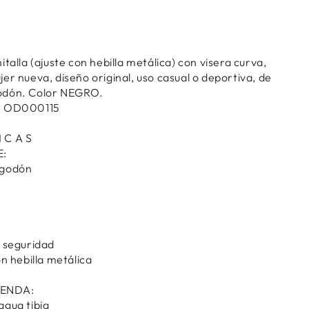
talla (ajuste con hebilla metálica) con visera curva,
er nueva, diseño original, uso casual o deportiva, de
odón. Color NEGRO.
o: OD000115
I C A S
E:
lgodón
e seguridad
on hebilla metálica
RENDA:
agua tibia