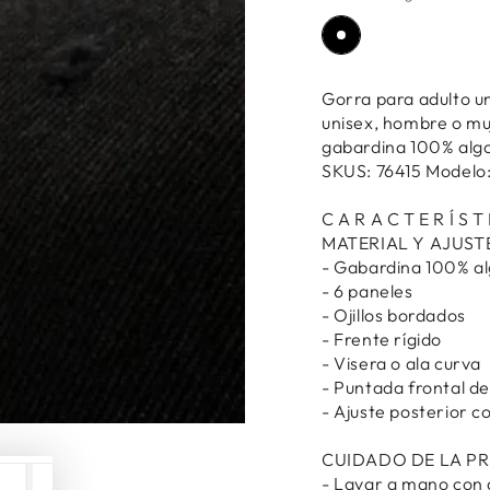
Gorra para adulto uni
unisex, hombre o muj
gabardina 100% alg
SKUS: 76415 Model
C A R A C T E R Í S T 
MATERIAL Y AJUST
- Gabardina 100% a
- 6 paneles
- Ojillos bordados
- Frente rígido
- Visera o ala curva
- Puntada frontal d
- Ajuste posterior c
CUIDADO DE LA P
- Lavar a mano con 