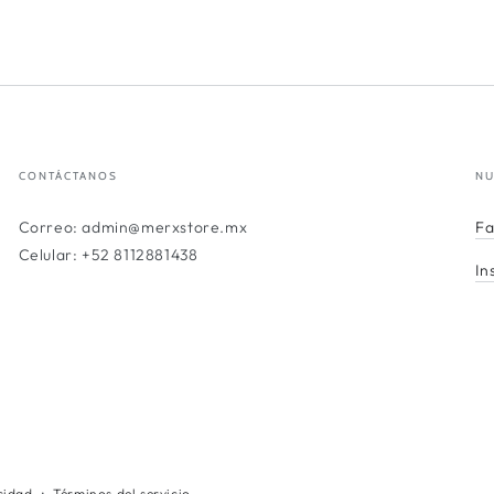
CONTÁCTANOS
NU
Correo: admin@merxstore.mx
F
Celular: +52 8112881438
In
Métodos
acidad
Términos del servicio