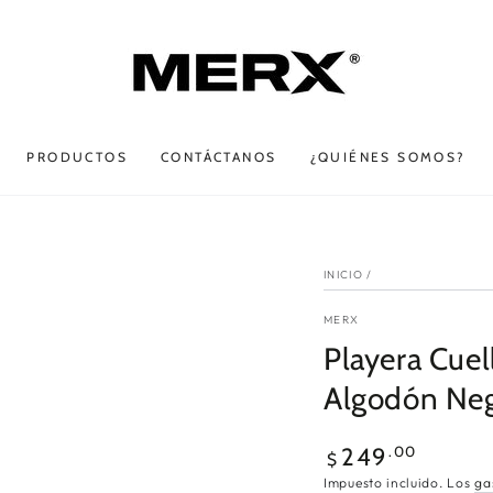
PRODUCTOS
CONTÁCTANOS
¿QUIÉNES SOMOS?
INICIO
/
MERX
Playera Cuel
Algodón Ne
Precio
.00
249
$
regular
Impuesto incluido. Los
ga