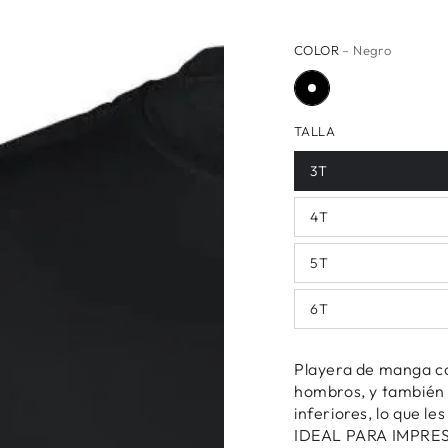
COLOR
– Negro
TALLA
3T
4T
5T
6T
Playera de manga cor
hombros, y también 
inferiores, lo que 
IDEAL PARA IMPRES