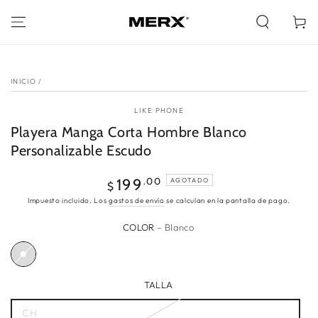
IR AL
CONTENIDO
Carrito
IR A LA INFORMACIÓN
DEL PRODUCTO
INICIO
/
LIKE PHONE
Playera Manga Corta Hombre Blanco
Personalizable Escudo
Precio
.00
199
AGOTADO
$
regular
Impuesto incluido. Los
gastos de envío
se calculan en la pantalla de pago.
COLOR
– Blanco
TALLA
CH