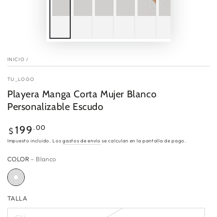
INICIO
/
TU_LOGO
Playera Manga Corta Mujer Blanco
Personalizable Escudo
Precio
.00
199
$
regular
Impuesto incluido. Los
gastos de envío
se calculan en la pantalla de pago.
COLOR
– Blanco
TALLA