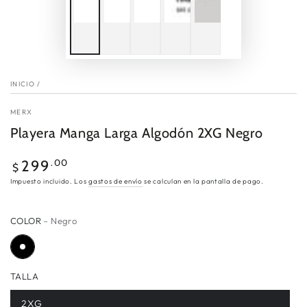
INICIO
/
MERX
Playera Manga Larga Algodón 2XG Negro
Precio
.00
299
$
regular
Impuesto incluido. Los
gastos de envío
se calculan en la pantalla de pago.
COLOR
– Negro
TALLA
2XG