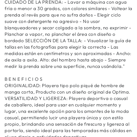
CUIDADO DE LA PRENDA: - Lavar a máquina con agua
fría o menor a 30 grados, con colores similares - Voltear la
prenda al revés para que no sufra daños - Elegir ciclo
suave con detergente no agresivo - No usar
blanqueadores y secar colgado a la sombra, no exprimir -
Planchar a vapor, no planchar el área con diseño o
bordado SELECCIÓN DE LA TALLA: - Visualizar la guía de
tallas en las fotografías para elegir la correcta - Las
medidas están en centímetros y son aproximadas - Ancho:
de axila a axila. Alto: del hombro hasta abajo - Siempre
medir la prenda sobre una superficie, nunca usándola."
B E N E F I C I O S
ORIGINALIDAD: Playera tipo polo piqué de hombre de
manga corta, Producto con un diseño original de Optima.
VERSATILIDAD Y LIGEREZA: Playera deportiva o casual
de caballero, ideal para usar en cualquier momento y
lugar, una excelente opción para los amantes de la moda
casual, permitiendo lucir una playera única y con estilo
propio, brindando una sensación de frescura y ligereza al
portarla, siendo ideal para las temporadas más cálidas en
el uso diario o actividades deportivas.