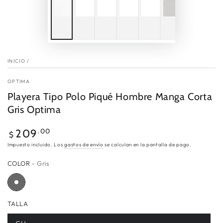
INICIO
/
OPTIMA
Playera Tipo Polo Piqué Hombre Manga Corta
Gris Optima
Precio
.00
209
$
regular
Impuesto incluido. Los
gastos de envío
se calculan en la pantalla de pago.
COLOR
– Gris
TALLA