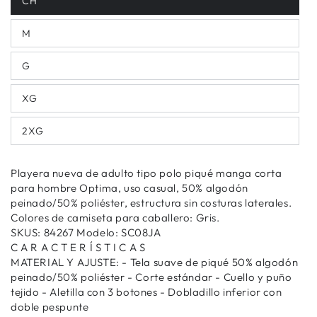
CH
M
G
XG
2XG
Playera nueva de adulto tipo polo piqué manga corta
para hombre Optima, uso casual, 50% algodón
peinado/50% poliéster, estructura sin costuras laterales.
Colores de camiseta para caballero: Gris.
SKUS: 84267 Modelo: SC08JA
C A R A C T E R Í S T I C A S
MATERIAL Y AJUSTE: - Tela suave de piqué 50% algodón
peinado/50% poliéster - Corte estándar - Cuello y puño
tejido - Aletilla con 3 botones - Dobladillo inferior con
doble pespunte